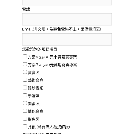
電話
*
Email(非必填，為避免電聯不上，請儘量填寫)
您欲諮詢的服務項目
方案A.3,500元小資寫真專案
方案B.4,500元萬用寫真專案
寶寶照
藝術寫真
婚紗攝影
孕婦照
閨蜜照
情侶寫真
形象照
其他 (將有專人為您解說)