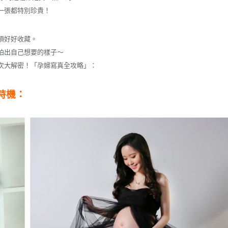
一張都特別珍貴！
須好好收藏。
拍出自己想要的樣子～
次大解密！「孕婦寫真全攻略」：
時機：