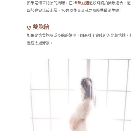
如果是懷單胞胎的媽咪，在
28至33週
這段時間拍攝最適合，這
四肢也會比較水腫，36週以後寶寶就要隨時準備誕生囉！
ღ 雙胞胎
如果是懷雙胞胎或多胎的媽咪，因為肚子會隆起的比較快速，
過程太過勞累。