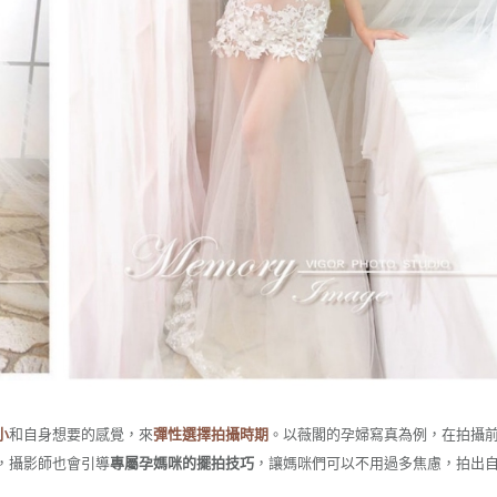
小
和自身想要的感覺，來
彈性選擇拍攝時期
。以薇閣的孕婦寫真為例，在拍攝
，攝影師也會引導
專屬孕媽咪的擺拍技巧
，讓媽咪們可以不用過多焦慮，拍出