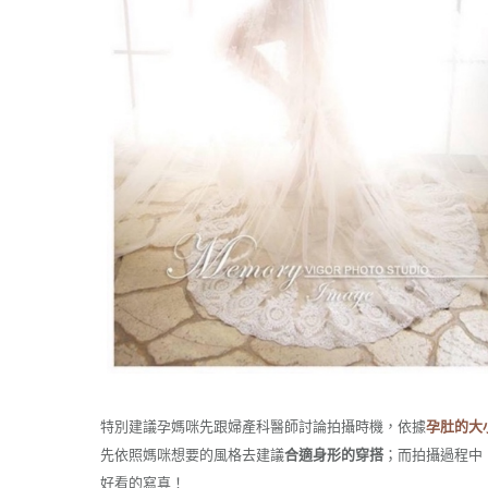
特別建議孕媽咪先跟婦產科醫師討論拍攝時機，依據
孕肚的大
先依照媽咪想要的風格去建議
合適身形的穿搭
；而拍攝過程中
好看的寫真！