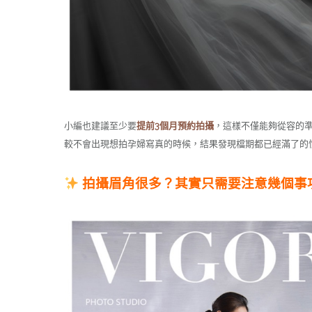
小編也建議至少要
提前3個月預約拍攝
，這樣不僅能夠從容的
較不會出現想拍孕婦寫真的時候，結果發現檔期都已經滿了的
拍攝眉角很多？其實只需要注意幾個事