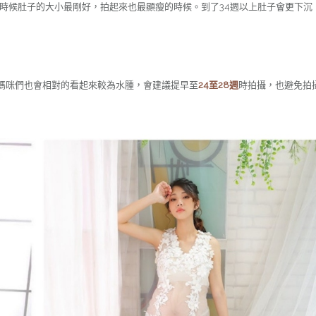
時候肚子的大小最剛好，拍起來也最顯瘦的時候。到了34週以上肚子會更下沉
媽咪們也會相對的看起來較為水腫，會建議提早至
24至28週
時拍攝，也避免拍