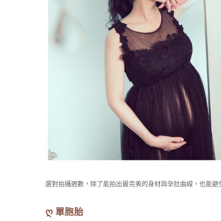
選對拍攝週數，除了能拍出最完美的身材與孕肚曲線，也能避
ღ 單胞胎