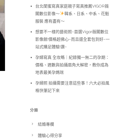
台北閨蜜寫真家庭親子寫真推薦VIGOR薇
閣數位影像～
韓系、日系、中系、花魁
服裝 應有盡有～
想要不一樣的藝術照~首選Vigor薇閣數位
影像館!價格超佛心~而且還全套包到好~一
站式購足體驗!讚~
孕婦寫真 全攻略｜紀錄獨一無二的孕期：
價格、週數與拍攝眉角大解密，教你成為
地表最美孕媽咪
孕婦照 拍攝需要注意這些事！六大必拍風
格快筆記下來
美
分類
結婚專欄
體驗心得分享