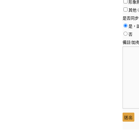
形象
其他 
是否同步
是，
否
備註(如