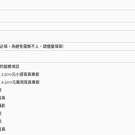
l(非必填，為避免電聯不上，請儘量填寫)
的服務項目
.3,500元小資寫真專案
.4,500元萬用寫真專案
照
寫真
攝影
照
照
寫真