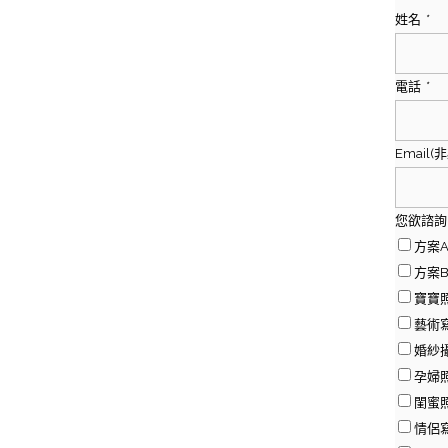
姓名
*
電話
*
Emai
您欲諮詢
方案A
方案B
寶寶
藝術
婚紗
孕婦
閨蜜
情侶