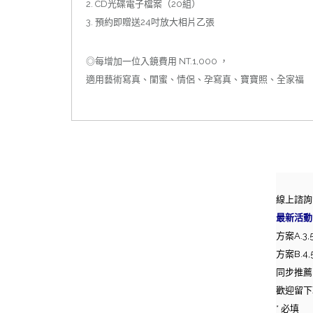
2. CD光碟電子檔案（20組）
3. 預約即贈送24吋放大相片乙張
◎每增加一位入鏡費用 NT.1,000 ，
適用藝術寫真、閨蜜、情侶、孕寫真、寶寶照、全家福
線上諮詢 
最新活動
方案A.3
方案B.4
同步推薦
歡迎留下
* 必填