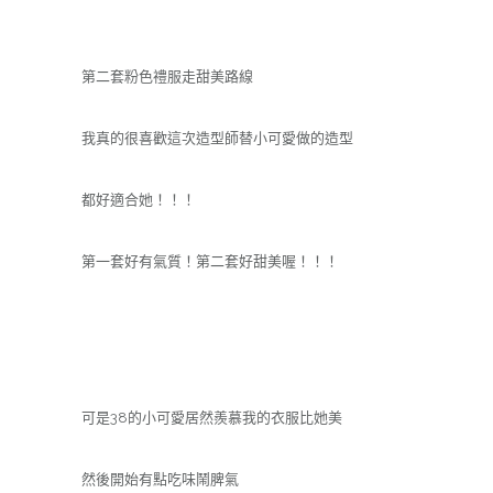
第二套粉色禮服走甜美路線
我真的很喜歡這次造型師替小可愛做的造型
都好適合她！！！
第一套好有氣質！第二套好甜美喔！！！
可是38的小可愛居然羨慕我的衣服比她美
然後開始有點吃味鬧脾氣