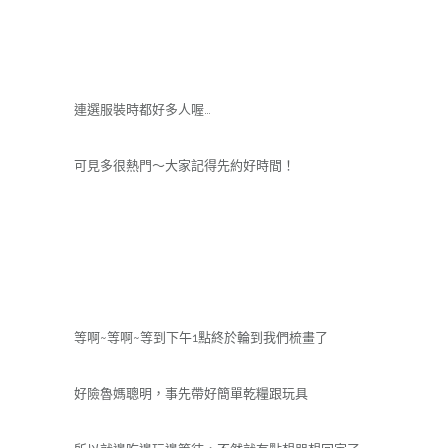
連選服裝時都好多人喔…
可見多很熱門～大家記得先約好時間！
等啊~等啊~等到下午1點終於輪到我們梳畫了
好險魯媽聰明，事先帶好簡單乾糧跟玩具