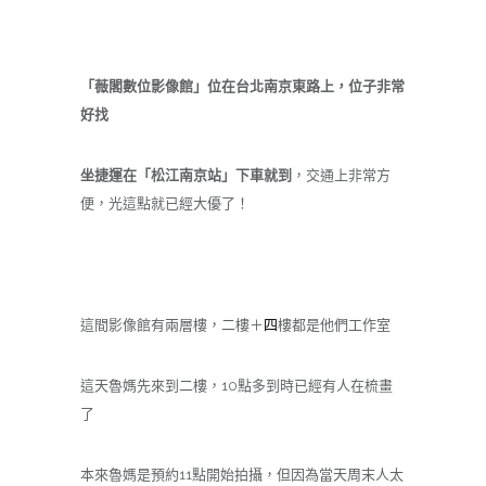
「
薇閣數位影像館
」位在台北南京東路上，位子非常
好找
坐捷運在「松江南京站」下車就到
，交通上非常方
便，光這點就已經大優了！
這間影像館有兩層樓，二樓＋
四
樓都是他們工作室
這天魯媽先來到二樓，10點多到時已經有人在梳畫
了
本來魯媽是預約11點開始拍攝，但因為當天周末人太