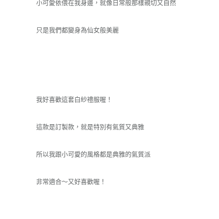
小可愛依偎在我身邊，就像日常般那樣親切又自然
只是我們都變身為仙女般美麗
我好喜歡這套白紗禮服喔！
這款是訂製款，就是特別有氣質又典雅
所以我跟小可愛的風格都是典雅的氣質派
非常適合～又好喜歡喔！