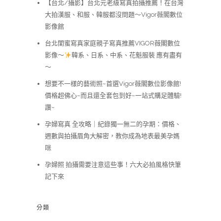
【台北/攝影】台北元老級寫真拍攝推薦！在台灣
大拍漢服、和服、韓服都沒問題～Vigor薇閣數位
影像館
台北閨蜜寫真家庭親子寫真推薦VIGOR薇閣數位
影像～
韓系、日系、中系、花魁服裝 應有盡有
～
想要不一樣的藝術照~首選Vigor薇閣數位影像館!
價格超佛心~而且還全套包到好~一站式購足體驗!
讚~
孕婦寫真 全攻略｜紀錄獨一無二的孕期：價格、
週數與拍攝眉角大解密，教你成為地表最美孕媽
咪
孕婦照 拍攝需要注意這些事！六大必拍風格快筆
記下來
分類