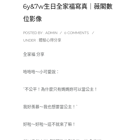
6y&7w生日全家福寫真｜薇閣數
位影像
POSTED BY : ADMIN
/
0 COMMENTS
/
UNDER :
體驗心得分享
全家福 分享
哈哈哈～小可愛說：
“不公平！為什麼只有媽媽妳可以當公主！
我好羨慕～我也想要當公主！”
好啦～好啦～這不就來了嘛！