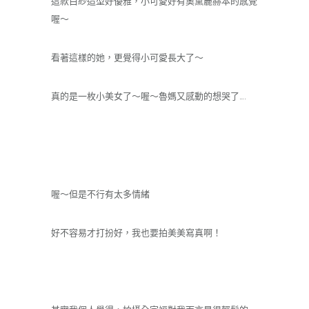
這款白紗造型好優雅，小可愛好有奧黛麗赫本的感覺
喔～
看著這樣的她，更覺得小可愛長大了～
真的是一枚小美女了～喔～魯媽又感動的想哭了….
喔～但是不行有太多情緒
好不容易才打扮好，我也要拍美美寫真啊！