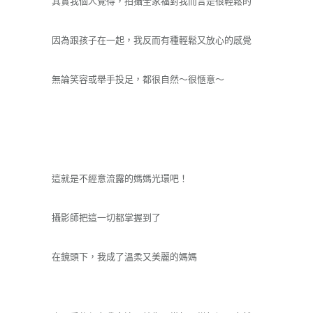
其實我個人覺得，拍攝全家福對我而言是很輕鬆的
因為跟孩子在一起，我反而有種輕鬆又放心的感覺
無論笑容或舉手投足，都很自然～很愜意～
這就是不經意流露的媽媽光環吧！
攝影師把這一切都掌握到了
在鏡頭下，我成了溫柔又美麗的媽媽