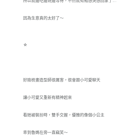
所以就邊吃邊玩邊等待，不然就有點想哭想回家了…..
因為生意真的太好了～
☆
好險梳畫造型師很厲害，很會跟小可愛聊天
讓小可愛又重新有精神起來
看她被裝扮時，雙手交握，優雅的像個小公主
乖到魯媽在旁一直竊笑～