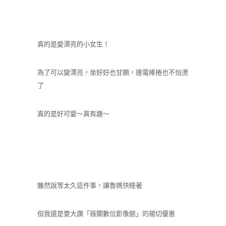
真的是愛漂亮的小女生！
為了可以變漂亮，坐好好也甘願，連電棒捲也不怕燙
了
真的是好可愛～真有趣～
雖然說等太久這件事，讓魯媽快睡著
但我還是要大讚「薇閣數位影像館」的親切優惠