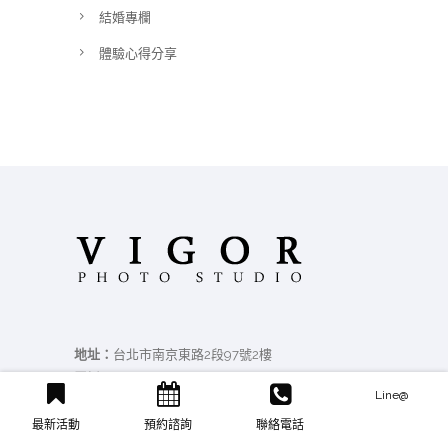
結婚專欄
體驗心得分享
地址：
台北市南京東路2段97號2樓
電話：
(02)2567-7771
Line@
Email：
vigor168vg@gmail.com
最新活動
預約諮詢
聯絡電話
營業時間：
09:00~19:00