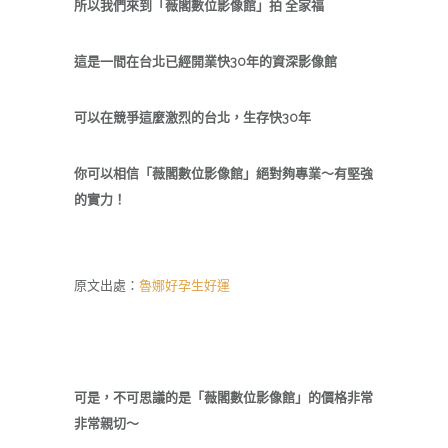
所以我們來到
「
薇閣數位影像館
」
拍 全家福
這是一間在台北已經開業快
30
年的資深影像館
可以在競爭這麼激烈的台北，生存快
30
年
你可以相信
「
薇閣數位影像館
」絕對夠專業～有堅強
的實力！
原文出處：
魯娜好孕生好運
可是，不可思議的是
「
薇閣數位影像館
」的價格非常
非常親切～