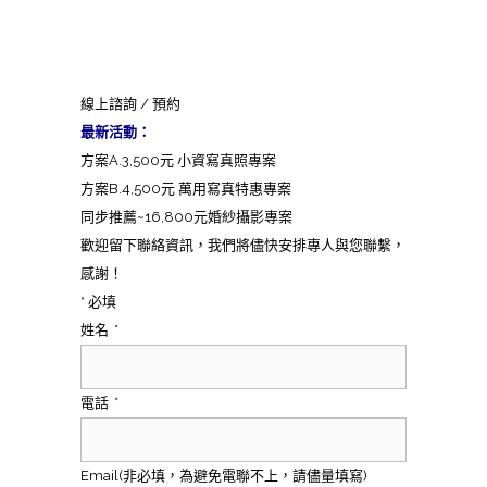
線上諮詢 / 預約
最新活動：
方案A.3,500元 小資寫真照專案
方案B.4,500元 萬用寫真特惠專案
同步推薦~16,800元婚紗攝影專案
歡迎留下聯絡資訊，我們將儘快安排專人與您聯繫，
感謝！
* 必填
姓名
*
電話
*
Email(非必填，為避免電聯不上，請儘量填寫)