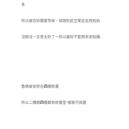
多
所以被告知需要等候，就剛好趁空東走走西拍拍
沒辦法～生意太好了～所以最好不要周末來拍攝…..
魯媽被安排在
四
樓梳畫
所以二樓跟
四
樓都有梳畫室+服裝可挑選