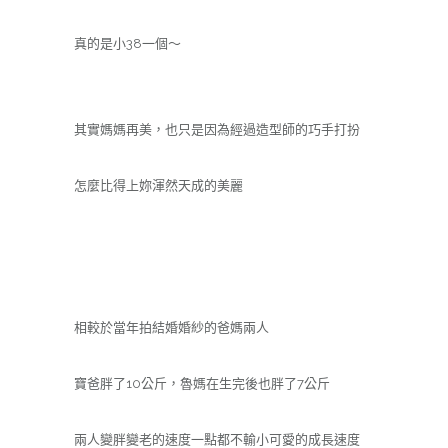
真的是小38一個～
其實媽媽再美，也只是因為經過造型師的巧手打扮
怎麼比得上妳渾然天成的美麗
相較於當年拍結婚婚紗的爸媽兩人
寶爸胖了10公斤，魯媽在生完後也胖了7公斤
兩人變胖變老的速度一點都不輸小可愛的成長速度