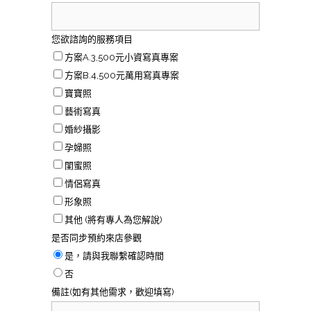
您欲諮詢的服務項目
方案A.3,500元小資寫真專案
方案B.4,500元萬用寫真專案
寶寶照
藝術寫真
婚紗攝影
孕婦照
閨蜜照
情侶寫真
形象照
其他 (將有專人為您解說)
是否同步預約來店參觀
是，請與我聯繫確認時間
否
備註(如有其他需求，歡迎填寫)