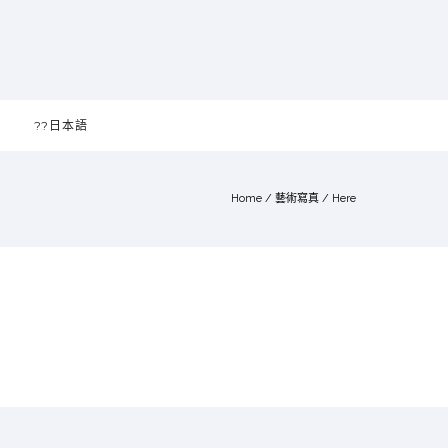
??日本語
Home
/
藝術寫真
/ Here