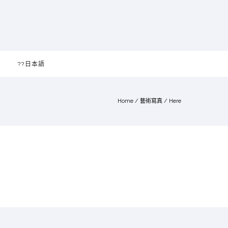
??日本語
Home
/
藝術寫真
/ Here