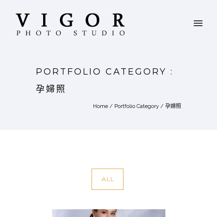
PORTFOLIO CATEGORY :
孕婦照
Home
/ Portfolio Category /
孕婦照
ALL