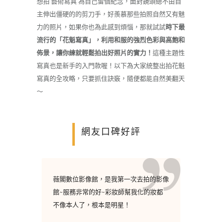
想拍 藝術寫真 為自己留個紀念，面對鏡頭總不由自
主伸出僵硬的的剪刀手，好羨慕那些拍照自然又有魅
力的照片，如果你也為此感到煩惱，那就試試
時下最
流行的「花魁寫真」，利用和服的強烈色彩與高飽和
佈景，讓你練就輕鬆拍出好照片的實力！
這種主題性
寫真也是新手的入門款喔！以下為大家統整出拍花魁
寫真的全攻略，只要抓住訣竅，隨便都能自然美翻天
～
網友口碑好評
薇閣數位影像館，是我第一次去拍的影像
館~服務非常的好~彩妝師幫我化的妝都
不像本人了，根本是明星！