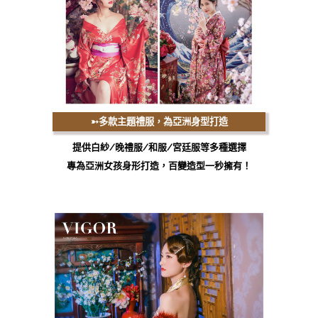
➳多款主題禮服
，為亞洲身型打造
提供白紗/晚禮服/和服/宮廷服等​多種選擇
專為亞洲女孩身形打造，百變造型一秒擁有！