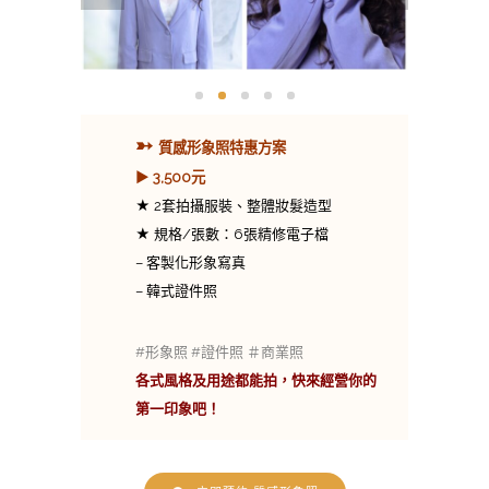
➳
質感形象照特惠方案
► 3,500元
★ 2套拍攝服裝、整體妝髮造型
★ 規格/張數：6張精修電子檔
– 客製化形象寫真
– 韓式證件照
#形象照 #證件照 ＃商業照
各式風格及用途都能拍，快來經營你的
第一印象吧！