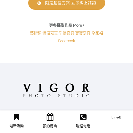
限定超值方案 立即線上諮詢
更多攝影作品 More +
藝術照
情侶寫真
孕婦寫真
寶寶寫真
全家福
Facebook
Line@
地址：
台北市南京東路2段97號2樓
電話：
(02)2567-7771
最新活動
預約諮詢
聯絡電話
Email：
vigor168vg@gmail.com