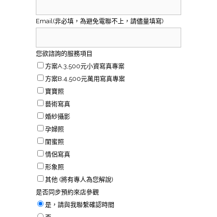
Email(非必填，為避免電聯不上，請儘量填寫)
您欲諮詢的服務項目
方案A.3,500元小資寫真專案
方案B.4,500元萬用寫真專案
寶寶照
藝術寫真
婚紗攝影
孕婦照
閨蜜照
情侶寫真
形象照
其他 (將有專人為您解說)
是否同步預約來店參觀
是，請與我聯繫確認時間