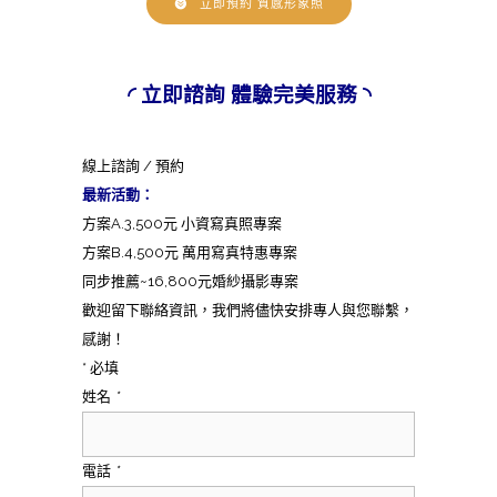
立即預約 質感形象照
◜ 立即諮詢 體驗完美服務 ◝
線上諮詢 / 預約
最新活動：
方案A.3,500元 小資寫真照專案
方案B.4,500元 萬用寫真特惠專案
同步推薦~16,800元婚紗攝影專案
歡迎留下聯絡資訊，我們將儘快安排專人與您聯繫，
感謝！
* 必填
姓名
*
電話
*